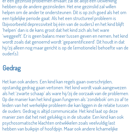
er één gezinslid problemen ervaart zal dit altijd een uitwerking
hebben op de andere gezinsleden. Het ene gezinslid zal willen
helpen om de ander te ondersteunen. Dit is op zich goed als het om
een tijdelijke periode gaat. Als het een structureel probleem is
(bijvoorbeeld depressiviteit bij één van de ouders) en het kind blijft
‘helpen’ dan is de kans groot dat het kind zich als het ware
‘weggeeft’. Er is geen balans meer tussen geven en nemen, het kind
wordt zoals dat genoemd wordt ‘geparentificeerd’. Dit houdt in dat
hij/zij alleen nog maar gericht is op de (emotionele) behoefte van de
ouder(s).
Gedrag
Het kan ook anders. Een kind kan regels gaan overschrijden,
opstandig gedrag gaan vertonen. Het kind wordt vaak aangewezen
als het ‘zwarte schaap’ als ware hij/zij de oorzaak van de problemen.
Op die manier kan het kind gaan fungeren als ‘zondebok’ om zo af te
leiden van het werkelijke probleem die kan liggen in de relatie tussen
de ouders. Gedrag is altijd communicatie. Het kind laat op deze
manier zien dat het niet gelukkig is in de situatie. Een kind kan ook
psychosomatische klachten ontwikkelen zoals veelvuldig last
hebben van buikpijn of hoofdpijn. Maar ook andere lichamelijke