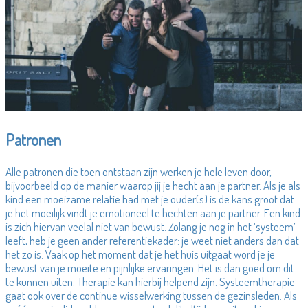
Patronen
Alle patronen die toen ontstaan zijn werken je hele leven door,
bijvoorbeeld op de manier waarop jij je hecht aan je partner. Als je als
kind een moeizame relatie had met je ouder(s) is de kans groot dat
je het moeilijk vindt je emotioneel te hechten aan je partner. Een kind
is zich hiervan veelal niet van bewust. Zolang je nog in het ‘systeem’
leeft, heb je geen ander referentiekader: je weet niet anders dan dat
het zo is. Vaak op het moment dat je het huis uitgaat word je je
bewust van je moeite en pijnlijke ervaringen. Het is dan goed om dit
te kunnen uiten. Therapie kan hierbij helpend zijn. Systeemtherapie
gaat ook over de continue wisselwerking tussen de gezinsleden. Als