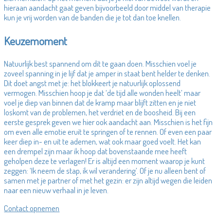
hieraan aandacht gaat geven bijvoorbeeld door middel van therapie
kun je vrij worden van de banden die je tot dan toe knellen.
Keuzemoment
Natuurlijk best spannend om dit te gaan doen. Misschien voel je
zoveel spanning in je lijf dat je amper in staat bent helder te denken.
Dit doet angst met je: het blokkeert je natuurlijk oplossend
vermogen. Misschien hoop je dat ‘de tijd alle wonden heelt’ maar
voel je diep van binnen dat de kramp maar blijft zitten en je niet
loskomt van de problemen, het verdriet en de boosheid. Bij een
eerste gesprek geven we hier ook aandacht aan. Misschien is het fijn
om even alle emotie eruit te springen of te rennen. Of even een paar
keer diep in- en uit te ademen, wat ook maar goed voelt. Het kan
een drempel zijn maar ik hoop dat bovenstaande mee heeft
geholpen deze te verlagen! Er is altijd een moment waarop je kunt
zeggen: ‘Ik neem de stap, ik wil verandering’. Of je nu alleen bent of
samen met je partner of met het gezin: er zijn altijd wegen die leiden
naar een nieuw verhaal in je leven.
Contact opnemen