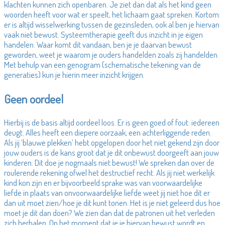
klachten kunnen zich openbaren. Je ziet dan dat als het kind geen
woorden heeft voor wat er speelt, het lichaam gaat spreken. Kortom:
er is altijd wisselwerking tussen de gezinsleden, ook al ben je hiervan
vaak niet bewust. Systeemtherapie geeft dus inzicht in je eigen
handelen. Waar komt dit vandaan, ben je je daarvan bewust
geworden, weet je waarom je ouders handelden zoals zij handelden.
Met behulp van een genogram (schematische tekening van de
generaties) kun je hierin meer inzicht krijgen.
Geen oordeel
Hierbij is de basis altijd oordeel loos. Er is geen goed of fout: iedereen
deugt. Alles heeft een diepere oorzaak, een achterliggende reden.
Als jij ‘blauwe plekken’ hebt opgelopen door het niet gekend zijn door
jouw ouders is de kans groot dat je dit onbewust doorgeeft aan jouw
kinderen. Dit doe je nogmaals niet bewust! We spreken dan over de
roulerende rekening ofwel het destructief recht. Als jij niet werkelijk
kind kon zijn en er bijvoorbeeld sprake was van voorwaardelijke
liefde in plaats van onvoorwaardelijke liefde weet jij niet hoe dit er
dan uit moet zien/hoe je dit kunt tonen. Het is je niet geleerd dus hoe
moet je dit dan doen? We zien dan dat de patronen uit het verleden
zich herhalen. Op het moment dat je je hiervan bewust wordt en